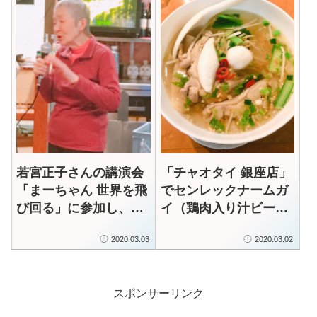
若宮正子さんの講演会
「チャオタイ 銀座店」
「まーちゃん 世界を飛
でセンレックナームガ
び回る」に参加し、自
イ（鶏肉入り汁ビーフ
分のミッション「誰も
ン）ランチ タイ料理
2020.03.03
2020.03.02
が生きていてよかった
は辛いだけではない！
と思い、生き切る世界
をつくる」を見つける
スポンサーリンク