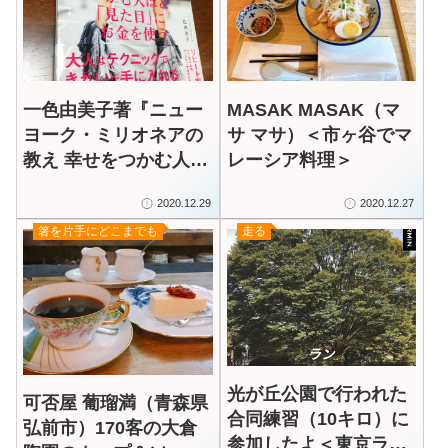
一色由美子著『ニュー
MASAK MASAK（マ
ヨーク・ミリオネアの
サ マサ）＜市ヶ谷でマ
教え 幸せをつかむ人ほ
レーシア料理＞
ど「見た目」にお金を
2020.12.29
2020.12.27
使う』（大和書房）
箸を片手にどこまでも
走る
光が丘公園で行われた
可否屋 葡瑠満（青森県
合同練習（10キロ）に
弘前市）170客の大倉
参加したよ＜東京ラン