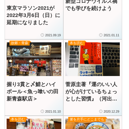
新型コロナウイルス禍
東京マラソン2021が
でも学びを続けよう
2022年3月6日（日）に
延期になりました
2021.09.19
2021.01.11
故郷・青森
本を読む
握り3貫と〆鯖とハイ
菅原圭著『運のいい人
ボール＜魚っ喰いの田
が心がけているちょっ
新青森駅店＞
とした習慣』（河出書
房新社）
2021.01.10
2020.12.29
本を読む
箸を片手にどこまでも