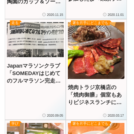
陶園のカップ＆ソーサ
＞
ーがお出迎え 丁寧にド
2020.11.15
2020.11.01
リップされたコーヒー
走る
箸を片手にどこまでも
いただけるお店
Japanマラソンクラブ
「SOMEDAYはじめて
のフルマラソン完走プ
焼肉トラジ京橋店の
ロジェクト」に入会し
「焼肉御膳」個室もあ
ました
りビジネスランチに最
適です！
2020.09.05
2020.03.17
学び
箸を片手にどこまでも