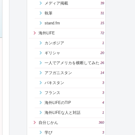
メディア掲載
39
執筆
31
stand.fm
15
海外LIFE
72
カンボジア
1
ギリシャ
20
一人でアメリカを横断してみた
26
アフガニスタン
14
パキスタン
3
フランス
3
海外LIFEのTIP
4
海外LIFEな人と対話
1
自分じかん
360
学び
3