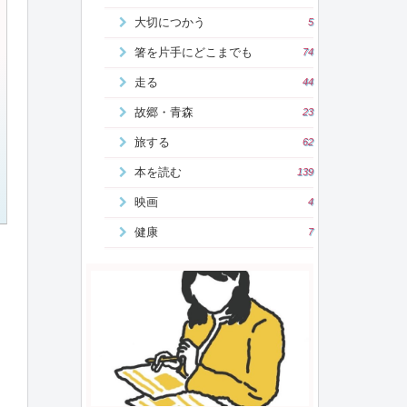
大切につかう
5
箸を片手にどこまでも
74
走る
44
故郷・青森
23
旅する
62
本を読む
139
映画
4
健康
7