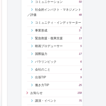
コミュニケーション
50
社会的インパクト・マネジメント
／評価
48
コミュニティ・インディケーター
6
事業形成
3
緊急救援・復興支援
13
映画プロデューサー
5
国際協力
17
パラリンピック
6
会社のこと
4
出張TIP
9
働き方TIP
25
お知らせ
158
講演・イベント
75