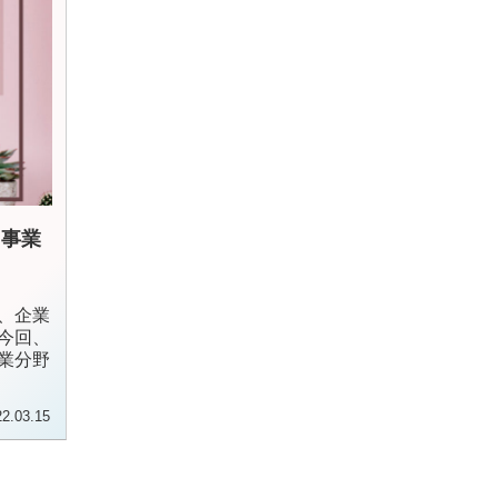
た事業
、企業
今回、
業分野
22.03.15