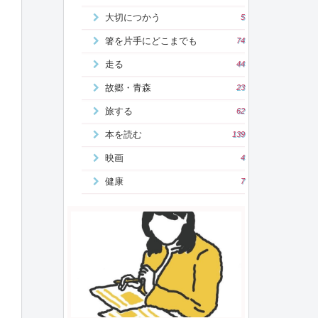
大切につかう
5
箸を片手にどこまでも
74
走る
44
故郷・青森
23
旅する
62
本を読む
139
映画
4
健康
7