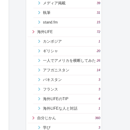
メディア掲載
39
執筆
31
stand.fm
15
海外LIFE
72
カンボジア
1
ギリシャ
20
一人でアメリカを横断してみた
26
アフガニスタン
14
パキスタン
3
フランス
3
海外LIFEのTIP
4
海外LIFEな人と対話
1
自分じかん
360
学び
3