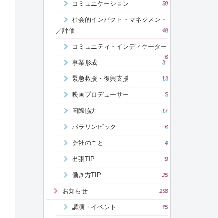
コミュニケーション
50
社会的インパクト・マネジメント
／評価
48
コミュニティ・インディケーター
6
事業形成
3
緊急救援・復興支援
13
映画プロデューサー
5
国際協力
17
パラリンピック
6
会社のこと
4
出張TIP
9
働き方TIP
25
お知らせ
158
講演・イベント
75