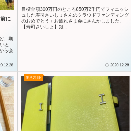
す！
目標金額300万円のところ850万2千円でフィニッシ
ュした寿司さいしょさんのクラウドファンディング
る前に
のおめでとう＋お疲れさま会にさんかしました。
【寿司さいしょ】銀...
ど、期
多いと
から会
20.12.28
2020.12.28
働き方TIP