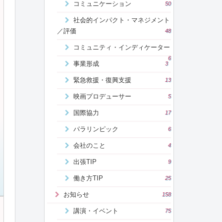
コミュニケーション
50
社会的インパクト・マネジメント
／評価
48
コミュニティ・インディケーター
6
事業形成
3
緊急救援・復興支援
13
映画プロデューサー
5
国際協力
17
パラリンピック
6
会社のこと
4
出張TIP
9
働き方TIP
25
お知らせ
158
講演・イベント
75