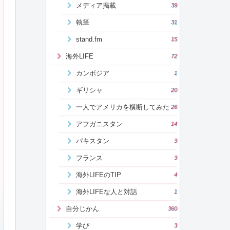
メディア掲載
39
執筆
31
stand.fm
15
海外LIFE
72
カンボジア
1
ギリシャ
20
一人でアメリカを横断してみた
26
アフガニスタン
14
パキスタン
3
フランス
3
海外LIFEのTIP
4
海外LIFEな人と対話
1
自分じかん
360
学び
3