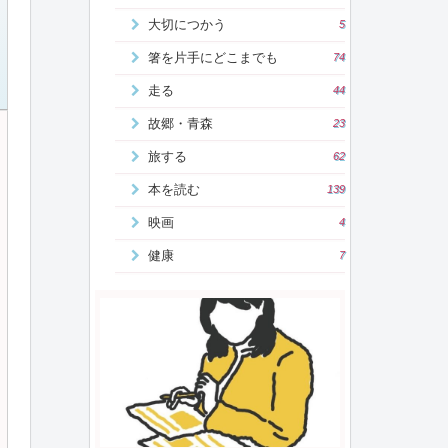
大切につかう
5
箸を片手にどこまでも
74
走る
44
故郷・青森
23
旅する
62
本を読む
139
映画
4
健康
7