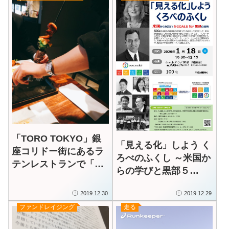
「TORO TOKYO」銀
「見える化」しよう く
座コリドー街にあるラ
ろべのふくし ～米国か
テンレストランで「ラ
らの学びと黒部５
ンチシュラスコ食べ放
GOALSの挑戦～＜
題」をいただく
2019.12.30
2019.12.29
2020年1月18日＞に参
ファンドレイジング
走る
加します