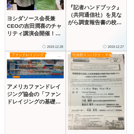
『記者ハンドブック』
（共同通信社）を見な
ヨシダソース会長兼
がら調査報告書の校
CEOの吉田潤喜のチャ
正！納品が終わり、2
リティ講演会開催！思
本の会議も終わり、仕
考のエネルギー、アト
事納め
2019.12.28
2019.12.27
ラクションのエネルギ
ファンドレイジング
社会的インパクト・マネジメント／評
ー、行動のエネルギー
をマックスにしよう
アメリカファンドレイ
ジング協会の「ファン
ドレイジングの基礎」
を受講します