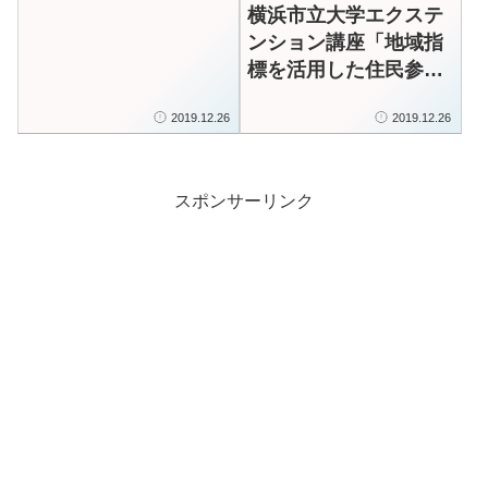
横浜市立大学エクステ
ンション講座「地域指
標を活用した住民参画
型の持続可能な地域づ
2019.12.26
2019.12.26
くり～米国からの学び
と日本の挑戦～」を受
講します
スポンサーリンク