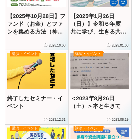
【2025年10月28日】フ
【2025年1月26日
ァンド（お金）とファ
（日）】令和６年度
ンを集める方法（神奈
共に学び、生きる共生
川県内に所在するNPO
社会コンファレンス
2025.10.08
2025.01.03
法人向け）
「障害者がメタバース
講演・イベント
講演・イベント
を活用して 得られる効
果とはどんなものか」
（文部科学省）
終了したセミナー・イ
＜2023年8月26日
ベント
（土）＞本と生きて
2023.12.31
2023.08.19
講演・イベント
講演・イベント