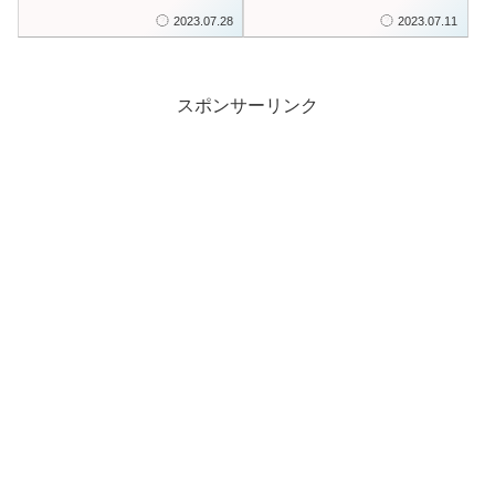
しいお金の潮流」再放
るための「広報入門」
2023.07.28
2023.07.11
送 期間限定申し込み
受付開始
スポンサーリンク