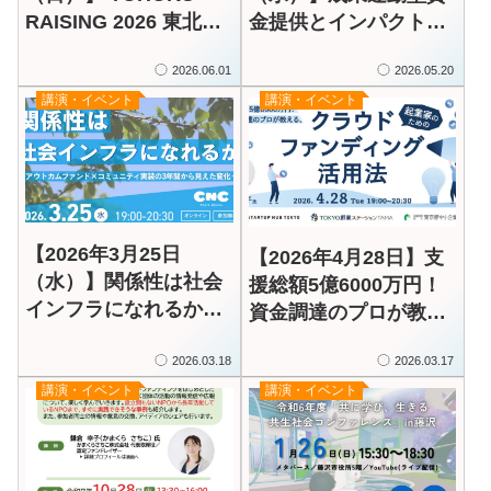
RAISING 2026 東北フ
金提供とインパクト測
ァンドレイジング・カ
定・マネジメント
2026.06.01
2026.05.20
ンファレンス お金の流
（IMM）の実践・伴走
講演・イベント
講演・イベント
れ、人の流れ、地域の
支援の成果と可能性ー
未来をつくる
「アウトカムファンド
for IMM」最終報告会
【2026年3月25日
【2026年4月28日】支
（水）】関係性は社会
援総額5億6000万円！
インフラになれるか｜
資金調達のプロが教え
アウトカムファンド×
る、起業家のためのク
コミュニティ実装 3年
2026.03.18
2026.03.17
ラウドファンディング
間の社会実験から見え
講演・イベント
講演・イベント
活用法【録画配信あ
た変化
り】