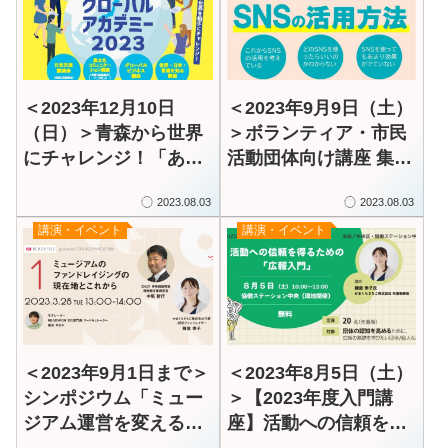
＜2023年12月10日
＜2023年9月9日（土）
（日）＞青森から世界
＞ボランティア・市民
にチャレンジ！「あお
活動団体向け講座 集客
もりグローバルアカデ
や資金調達に役立つ！
2023.08.03
2023.08.03
ミー2023」
「SNSの活用方法」
講演・イベント
講演・イベント
＜2023年9月1日まで＞
＜2023年8月5日（土）
シンポジウム「ミュー
＞【2023年度入門講
ジアム運営を変える新
座】活動への信頼を得