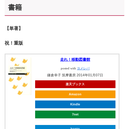
書籍
【単著】
祝！重版
走れ！移動図書館
posted with
ヨメレバ
鎌倉幸子 筑摩書房 2014年01月07日
楽天ブックス
Amazon
Kindle
7net
honto