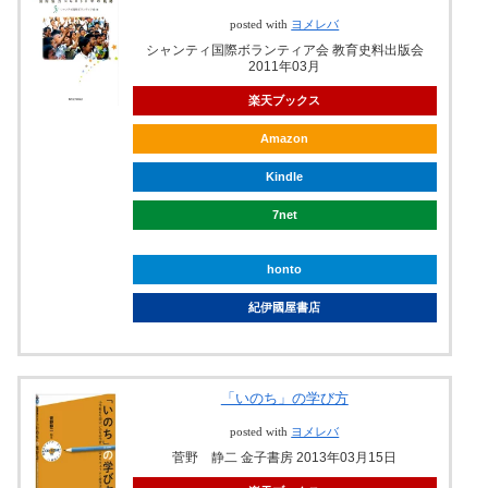
posted with
ヨメレバ
シャンティ国際ボランティア会 教育史料出版会
2011年03月
楽天ブックス
Amazon
Kindle
7net
honto
紀伊國屋書店
「いのち」の学び方
posted with
ヨメレバ
菅野 静二 金子書房 2013年03月15日