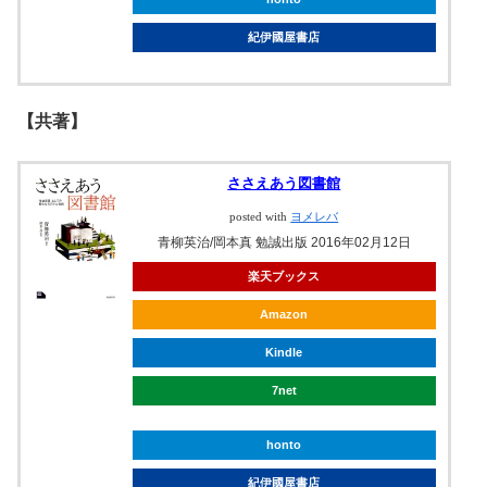
紀伊國屋書店
【共著】
ささえあう図書館
posted with
ヨメレバ
青柳英治/岡本真 勉誠出版 2016年02月12日
楽天ブックス
Amazon
Kindle
7net
honto
紀伊國屋書店