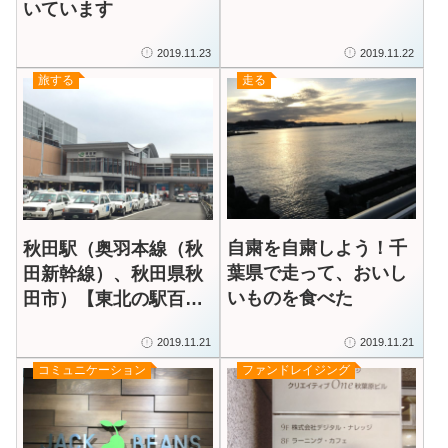
いています
2019.11.23
2019.11.22
旅する
走る
自粛を自粛しよう！千
秋田駅（奥羽本線（秋
葉県で走って、おいし
田新幹線）、秋田県秋
いものを食べた
田市）【東北の駅百選
選定駅をゆく】6/100
2019.11.21
2019.11.21
コミュニケーション
ファンドレイジング