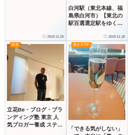
白河駅（東北本線、福
島県白河市）【東北の
駅百選選定駅をゆく】
5/100
2019.11.19
2019.11.18
執筆
働き方TIP
立花Be・ブログ・ブラ
ンディング塾 東京 人
気ブロガー養成 ステッ
「できる気がしない」
プアップ講座（レベル