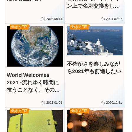
ン上で名刺交換をしよ
う
2023.08.11
2021.02.07
働き方TIP
働き方TIP
不確かさを楽しみなが
ら2021年も前進したい
World Welcomes
2021 -流れゆく時間に
抗うことなく、その時
間をいかに充実したも
2021.01.01
2020.12.31
のににするのか
働き方TIP
働き方TIP