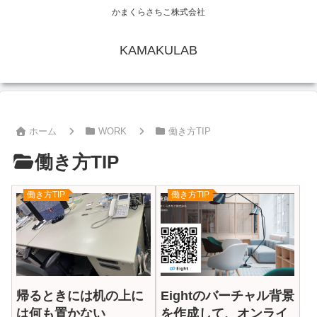
かまくらさちこ株式会社
KAMAKULAB
ホーム
WORK
働き方TIP
働き方TIP
働き方TIP
働き方TIP
帰るときには机の上に
Eightのバーチャル背景
は何も置かない
を作成して、オンライ