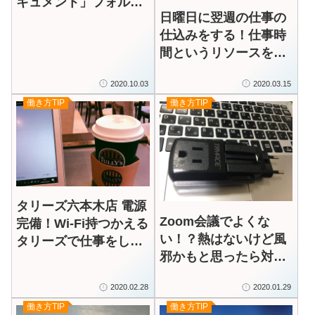
キュメント」フォルダ
日曜日に翌週の仕事の
ーは空っぽですか
仕込みをする！仕事時
間というリソースを適
切に配分する
2020.10.03
2020.03.15
働き方TIP
働き方TIP
タリーズ六本木店 電源
Zoom会議でよくな
完備！Wi-Fi持つかえる
い！？熱はないけど風
タリーズで仕事をした
邪かもと思ったら対面
り、ブログを書いたり
の会議をする必要なし
［電源カフェ］
2020.02.28
2020.01.29
働き方TIP
働き方TIP