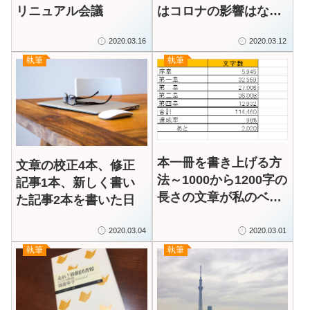
リニュアル会議
はコロナの影響はない
（のか？）
2020.03.16
2020.03.12
執筆
執筆
本一冊を書き上げる方
文章の校正4本、修正
法～1000から1200字の
記事1本、新しく書い
長さの文章が私のベス
た記事2本を書いた日
ト
2020.03.04
2020.03.01
執筆
執筆