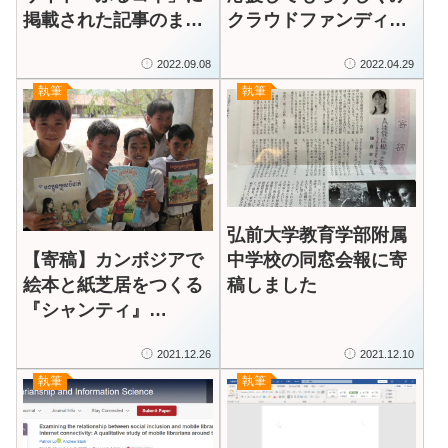
掲載された記事のまと
クラウドファンディン
め
グにチャレンジ！」監
2022.09.08
2022.04.29
修
執筆
執筆
弘前大学教育学部附属
【寄稿】カンボジアで
中学校の同窓会報に寄
絵本と紙芝居をつくる
稿しました
『シャンティ』
（Vol.312、2021年10
2021.12.26
2021.12.10
月秋）
執筆
執筆