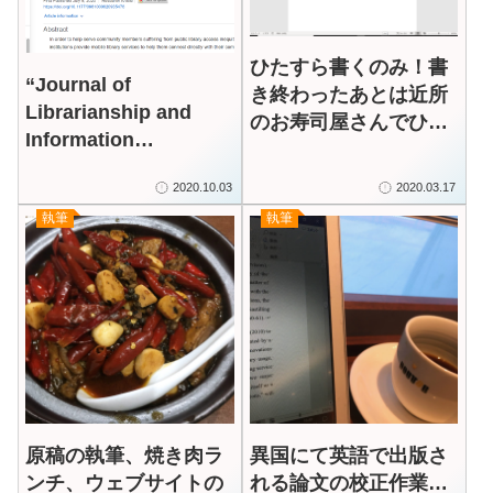
ひたすら書くのみ！書
“Journal of
き終わったあとは近所
Librarianship and
のお寿司屋さんでひと
Information
りおつかれさま会
Science”（2020年7
2020.10.03
2020.03.17
月）に掲載
執筆
執筆
原稿の執筆、焼き肉ラ
異国にて英語で出版さ
ンチ、ウェブサイトの
れる論文の校正作業…