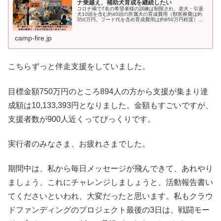
ナ乗越え、補助犬育成を継続したい
コロナ禍で7名の希望者様の訓練は制限され、老犬・引退
犬10頭を含む約40頭の所属犬の育成費用（獣医療費は約
350万円。フード代を含め育成費用は約850万円程度）...
camp-fire.jp
こちらずっと伴走支援をしていました。
目標金額750万円のところ894人の方から支援が集まり達
成額は10,133,393円となりました。金額もすごいですが、
支援者数が900人近くってびっくりです。
実行者のみなさま、お疲れさまでした。
期間中は、私から毎日メッセージが飛んできて、あれやり
ましょう、これにチャレンジしましょうと、活動報告書い
てくださいといわれ、大変だったと思います。私もクラウ
ドファンディングのプロジェクト最後の3日は、戦闘モー