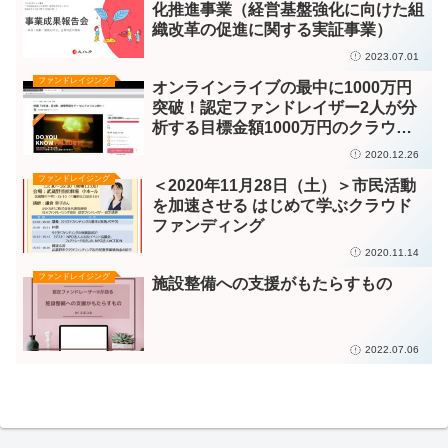
化推進事業（経営基盤強化に向けた組
織改革の促進に関する実証事業）
2023.07.01
ファンドレイジング
オンラインライブの最中に1000万円
突破！認定ファンドレイザー2人が分
析する目標金額1000万円のクラウド
ファンディングプロジェクト「映画
2020.12.26
「X年後」第3弾、被曝問題をテーマ
ファンドレイジング
＜2020年11月28日（土）＞市民活動
にアメリカ上映へ！」
を加速させる はじめて学ぶクラウド
ファンディング
2020.11.14
ファンドレイジング
施設整備への支援がもたらすもの
2022.07.06