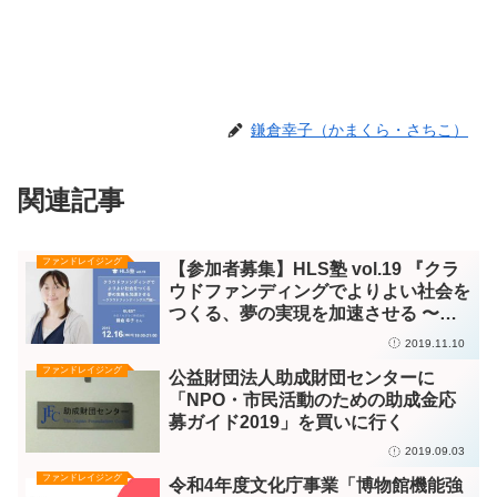
鎌倉幸子（かまくら・さちこ）
関連記事
ファンドレイジング
【参加者募集】HLS塾 vol.19 『クラ
ウドファンディングでよりよい社会を
つくる、夢の実現を加速させる 〜ク
ラウドファンディング入門編』＜
2019.11.10
2019年12月6日（月）＠青森県弘前市
ファンドレイジング
公益財団法人助成財団センターに
＞
「NPO・市民活動のための助成金応
募ガイド2019」を買いに行く
2019.09.03
ファンドレイジング
令和4年度文化庁事業「博物館機能強