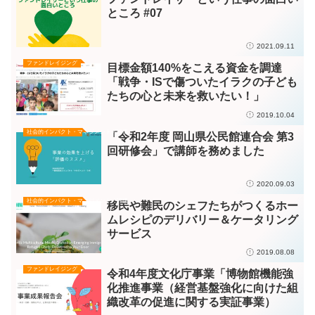
ところ #07
2021.09.11
ファンドレイジング
目標金額140%をこえる資金を調達
「戦争・ISで傷ついたイラクの子ども
たちの心と未来を救いたい！」
2019.10.04
社会的インパクト・マネジメント／評価
「令和2年度 岡山県公民館連合会 第3
回研修会」で講師を務めました
2020.09.03
社会的インパクト・マネジメント／評価
移民や難民のシェフたちがつくるホー
ムレシピのデリバリー＆ケータリング
サービス
2019.08.08
ファンドレイジング
令和4年度文化庁事業「博物館機能強
化推進事業（経営基盤強化に向けた組
織改革の促進に関する実証事業）