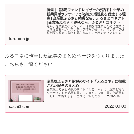
特集 | 【認定ファンドレイザー®が語る】企業の
従業員ボランティアが地域の活性化を促進する理
由 | 企業版ふるさと納税なら、ふるさとコネクト
| 企業版ふるさと納税なら、ふるさとコネクト
近年、従業員のボランティア活動を推進するために企業に
よる従業員へのボランティア情報の提供やボランティア休
暇制度を整える動きも見られます。ボランティアをする従
業…
furu-con.jp
ふるコネに執筆した記事のまとめページをつくりました。
こちらもご覧ください！
企業版ふるさと納税のサイト「ふるコネ」に掲載
された記事のまとめ
企業版ふるさと納税のサイト「ふるコネ」に、企業と寄付
をテーマとした記事を書いています。今まで書いた記事を
こちらで紹介します。どうぞご覧ください。▼2022年9
月...
2022.09.08
sachi3.com