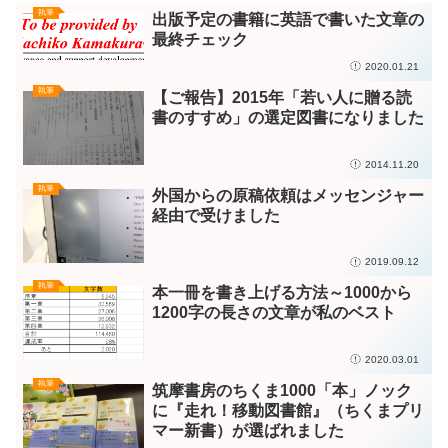
執筆
出版予定の書籍に英語で書いた文章の
最終チェック
2020.01.21
執筆
【ご報告】2015年「若い人に贈る読
書のすすめ」の選定図書になりました
2014.11.20
執筆
外国からの原稿依頼はメッセンジャー
経由で受けました
2019.09.12
執筆
本一冊を書き上げる方法～1000から
1200字の長さの文章が私のベスト
2020.03.01
執筆
筑摩書房のちくま1000「本」ノック
に『走れ！移動図書館』（ちくまプリ
マー新書）が選ばれました