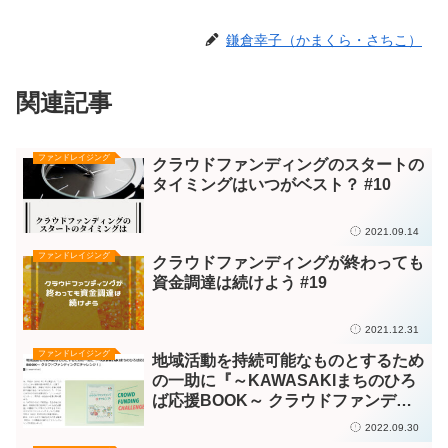
鎌倉幸子（かまくら・さちこ）
関連記事
ファンドレイジング
クラウドファンディングのスタートの
タイミングはいつがベスト？ #10
2021.09.14
ファンドレイジング
クラウドファンディングが終わっても
資金調達は続けよう #19
2021.12.31
ファンドレイジング
地域活動を持続可能なものとするため
の一助に『～KAWASAKIまちのひろ
ば応援BOOK～ クラウドファンディ
ングにチャレンジ！』＜石塚計画デザ
2022.09.30
イン事務所＞