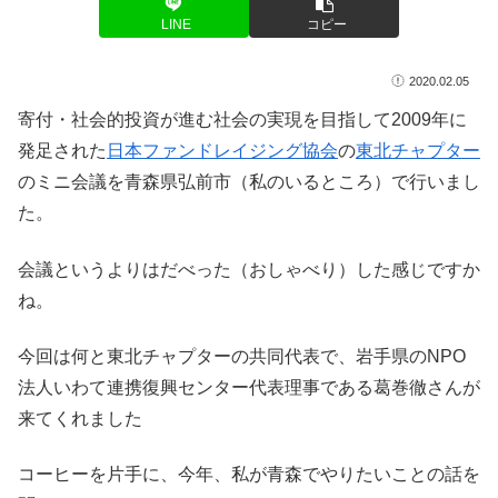
LINE
コピー
2020.02.05
寄付・社会的投資が進む社会の実現を目指して2009年に
発足された
日本ファンドレイジング協会
の
東北チャプター
のミニ会議を青森県弘前市（私のいるところ）で行いまし
た。
会議というよりはだべった（おしゃべり）した感じですか
ね。
今回は何と東北チャプターの共同代表で、岩手県のNPO
法人いわて連携復興センター代表理事である葛巻徹さんが
来てくれました
コーヒーを片手に、今年、私が青森でやりたいことの話を