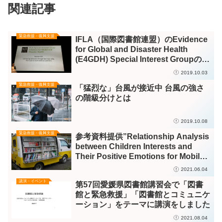
関連記事
緊急救援・復興支援
IFLA（国際図書館連盟）のEvidence
for Global and Disaster Health
(E4GDH) Special Interest Groupのメ
ンバーになりました
2019.10.03
緊急救援・復興支援
「猛烈な」台風が接近中 台風の強さ
の階級分けとは
2019.10.08
緊急救援・復興支援
参考資料提供”Relationship Analysis
between Children Interests and
Their Positive Emotions for Mobile
Libraries’ Community Development
2021.06.04
in a Tsunami Area”
講演・イベント
第57回愛媛県図書館講習会で「図書
館と緊急救援」「図書館とコミュニケ
ーション」をテーマに講演をしました
2021.08.04