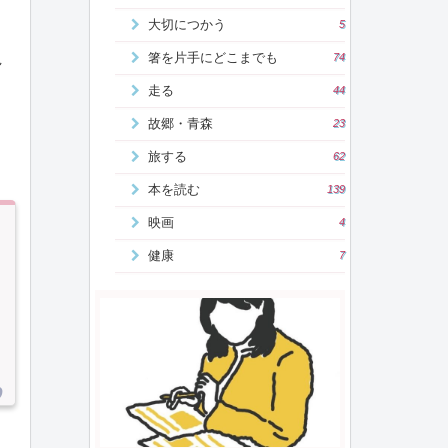
大切につかう
5
れ
箸を片手にどこまでも
74
走る
44
故郷・青森
23
旅する
62
本を読む
139
映画
4
健康
7