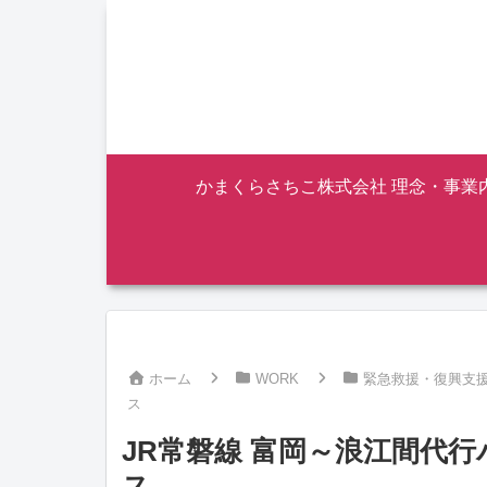
かまくらさちこ株式会社 理念・事業
ホーム
WORK
緊急救援・復興支
ス
JR常磐線 富岡～浪江間代
ス