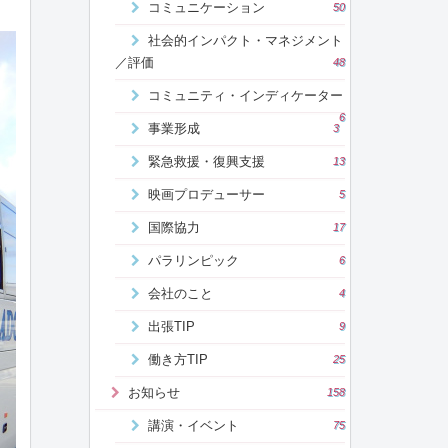
コミュニケーション
50
社会的インパクト・マネジメント
／評価
48
コミュニティ・インディケーター
6
事業形成
3
緊急救援・復興支援
13
映画プロデューサー
5
国際協力
17
パラリンピック
6
会社のこと
4
出張TIP
9
働き方TIP
25
お知らせ
158
講演・イベント
75