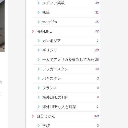
メディア掲載
39
執筆
31
stand.fm
15
海外LIFE
72
カンボジア
1
ギリシャ
20
一人でアメリカを横断してみた
26
アフガニスタン
14
パキスタン
3
4
フランス
3
江
海外LIFEのTIP
4
海外LIFEな人と対話
1
自分じかん
360
学び
3