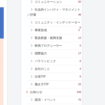
コミュニケーション
50
社会的インパクト・マネジメント
／評価
48
コミュニティ・インディケーター
6
事業形成
3
緊急救援・復興支援
13
映画プロデューサー
5
国際協力
17
パラリンピック
6
会社のこと
4
出張TIP
9
働き方TIP
25
お知らせ
158
講演・イベント
75