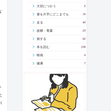
大切につかう
5
な
箸を片手にどこまでも
74
走る
44
故郷・青森
23
旅する
62
本を読む
139
映画
4
健康
7
か
上
パ