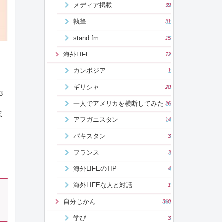
メディア掲載
39
執筆
31
stand.fm
15
海外LIFE
72
カンボジア
1
ギリシャ
20
3
一人でアメリカを横断してみた
26
ま
アフガニスタン
14
パキスタン
3
フランス
3
海外LIFEのTIP
4
海外LIFEな人と対話
1
自分じかん
360
学び
3