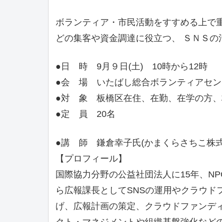
ボランティア・市民活動をすすめる上で
どの集客や資金調達に役立つ、 ＳＮＳの
●日 時 9月９日(土) 10時から12時
●会 場 いたばし総合ボランティアセン
●対 象 板橋区在住、在勤、在学の方
●定 員 20名
●講 師 鎌倉幸子氏(かまくらさちこ株式
【プロフィール】
国際協力分野の公益社団法人に15年、N
ら広報課長としてSNSの運用やクラウド
げ、広報計画の策定、クラウドファンデ
クト・マネジメントや組織基盤強化など