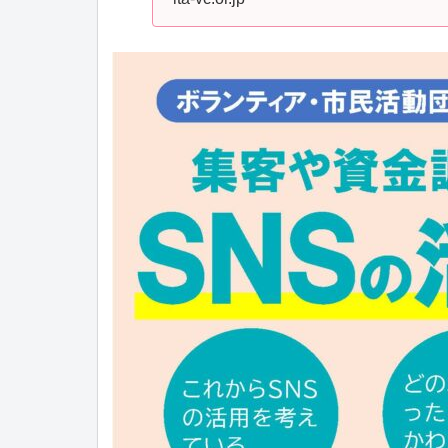
「ＳＮＳの活用
けるボランテ...