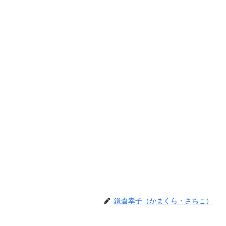
鎌倉幸子（かまくら・さちこ）