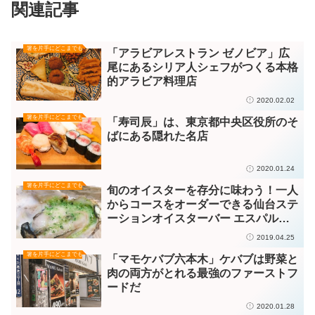
関連記事
箸を片手にどこまでも
「アラビアレストラン ゼノビア」広
尾にあるシリア人シェフがつくる本格
的アラビア料理店
2020.02.02
箸を片手にどこまでも
「寿司辰」は、東京都中央区役所のそ
ばにある隠れた名店
2020.01.24
箸を片手にどこまでも
旬のオイスターを存分に味わう！一人
からコースをオーダーできる仙台ステ
ーションオイスターバー エスパル仙
台店がおすすめです［女子ひとり出張
2019.04.25
ごはん］
箸を片手にどこまでも
「マモケバブ六本木」ケバブは野菜と
肉の両方がとれる最強のファーストフ
ードだ
2020.01.28