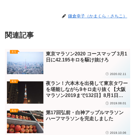
鎌倉幸子（かまくら・さちこ）
関連記事
走る
東京マラソン2020 コースマップ 3月1
日に42.195キロを駆け抜けろ
2020.02.11
走る
夜ラン！六本木を出発して東京タワー
を堪能しながら9キロ走り抜く【大阪
マラソン2019まで132日】8月1日
（木）
2019.08.01
走る
第17回弘前・白神アップルマラソン
ハーフマラソンを完走しました
2019.10.06