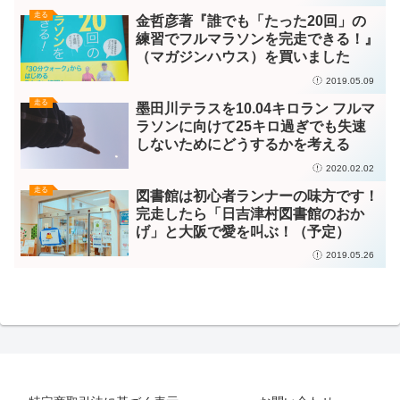
走る
金哲彦著『誰でも「たった20回」の
練習でフルマラソンを完走できる！』
（マガジンハウス）を買いました
2019.05.09
走る
墨田川テラスを10.04キロラン フルマ
ラソンに向けて25キロ過ぎでも失速
しないためにどうするかを考える
2020.02.02
走る
図書館は初心者ランナーの味方です！
完走したら「日吉津村図書館のおか
げ」と大阪で愛を叫ぶ！（予定）
2019.05.26