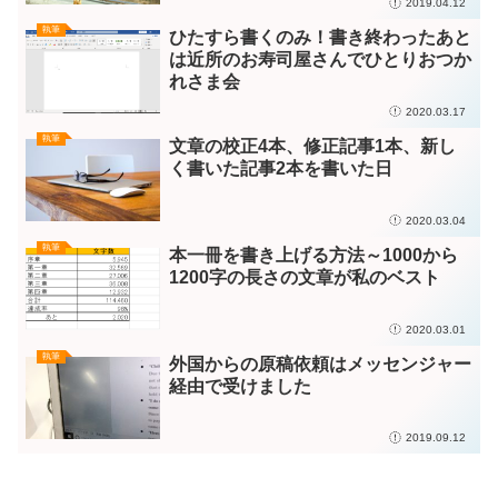
2019.04.12
執筆
ひたすら書くのみ！書き終わったあと
は近所のお寿司屋さんでひとりおつか
れさま会
2020.03.17
執筆
文章の校正4本、修正記事1本、新し
く書いた記事2本を書いた日
2020.03.04
執筆
本一冊を書き上げる方法～1000から
1200字の長さの文章が私のベスト
2020.03.01
執筆
外国からの原稿依頼はメッセンジャー
経由で受けました
2019.09.12