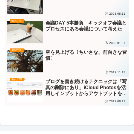
2023.08.11
働き方TIP
会議DAY 5本勝負－キックオフ会議と
プロセスにある会議について考えた
2020.01.07
働き方TIP
空を見上げる〔ちいさな、前向きな習
慣〕
2019.11.17
働き方TIP
ブログを書き続けるテクニックは「写
真の削除にあり」iCloud Photosを活
用しインプットからアウトプットを生
み出そう
2019.08.11