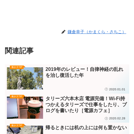
鎌倉幸子（かまくら・さちこ）
関連記事
働き方TIP
2019年のレビュー！自律神経の乱れ
を治し復活した年
2020.01.01
働き方TIP
タリーズ六本木店 電源完備！Wi-Fi持
つかえるタリーズで仕事をしたり、ブ
ログを書いたり［電源カフェ］
2020.02.28
働き方TIP
帰るときには机の上には何も置かない