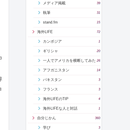
メディア掲載
39
執筆
31
stand.fm
15
海外LIFE
72
カンボジア
1
ギリシャ
20
3
一人でアメリカを横断してみた
26
アフガニスタン
14
界
パキスタン
3
ョ
フランス
3
海外LIFEのTIP
4
海外LIFEな人と対話
1
自分じかん
360
学び
3