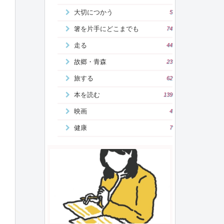
大切につかう
5
箸を片手にどこまでも
74
走る
44
故郷・青森
23
旅する
62
本を読む
139
映画
4
健康
7