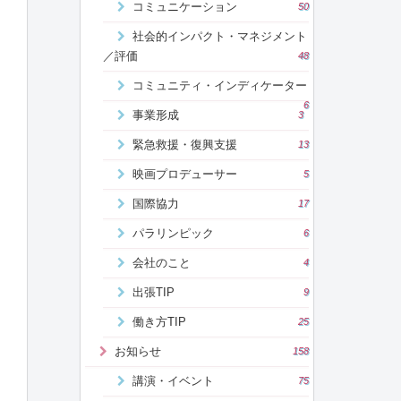
コミュニケーション
50
社会的インパクト・マネジメント
／評価
48
コミュニティ・インディケーター
6
事業形成
3
緊急救援・復興支援
13
映画プロデューサー
5
国際協力
17
パラリンピック
6
会社のこと
4
出張TIP
9
働き方TIP
25
お知らせ
158
講演・イベント
75