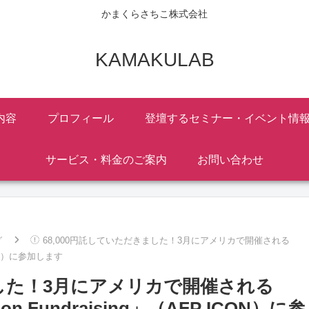
かまくらさちこ株式会社
KAMAKULAB
内容
プロフィール
登壇するセミナー・イベント情
サービス・料金のご案内
お問い合わせ
グ
68,000円託していただきました！3月にアメリカで開催される
P ICON）に参加します
ました！3月にアメリカで開催される
nce on Fundraising」（AFP ICON）に参