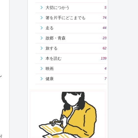
大切につかう
5
箸を片手にどこまでも
74
走る
44
故郷・青森
23
旅する
62
本を読む
139
映画
4
し
健康
7
ポ