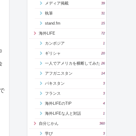
メディア掲載
39
執筆
31
stand.fm
15
海外LIFE
72
カンボジア
1
0
ギリシャ
20
会
一人でアメリカを横断してみた
26
アフガニスタン
14
パキスタン
3
定で
フランス
3
海外LIFEのTIP
4
海外LIFEな人と対話
1
自分じかん
360
学び
3