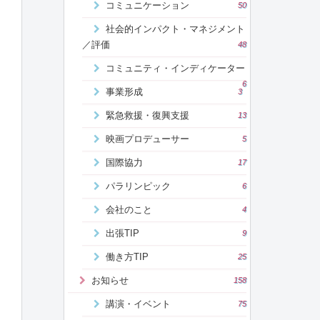
コミュニケーション
50
社会的インパクト・マネジメント
／評価
48
コミュニティ・インディケーター
6
事業形成
3
緊急救援・復興支援
13
映画プロデューサー
5
国際協力
17
パラリンピック
6
会社のこと
4
出張TIP
9
働き方TIP
25
お知らせ
158
講演・イベント
75