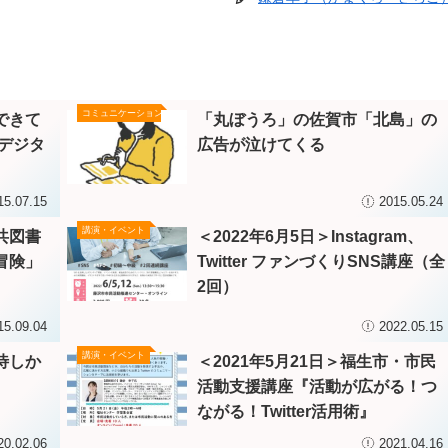
コミュニケーション
できて
「丸ぼうろ」の佐賀市「北島」の
をデジタ
広告が泣けてくる
15.07.15
2015.05.24
講演・イベント
共図書
＜2022年6月5日＞Instagram、
冒険」
Twitter ファンづくりSNS講座（全
2回）
15.09.04
2022.05.15
講演・イベント
待しか
＜2021年5月21日＞福生市・市民
活動支援講座『活動が広がる！つ
ながる！Twitter活用術』
20.02.06
2021.04.16