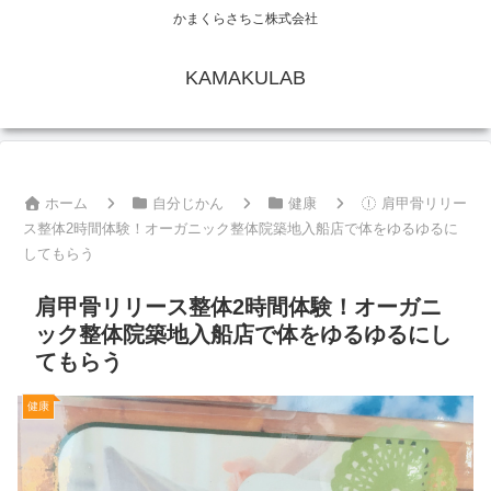
かまくらさちこ株式会社
KAMAKULAB
ホーム
自分じかん
健康
肩甲骨リリー
ス整体2時間体験！オーガニック整体院築地入船店で体をゆるゆるに
してもらう
肩甲骨リリース整体2時間体験！オーガニ
ック整体院築地入船店で体をゆるゆるにし
てもらう
健康