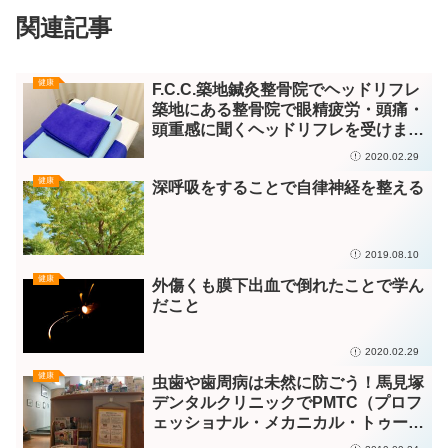
関連記事
健康
F.C.C.築地鍼灸整骨院でヘッドリフレ
築地にある整骨院で眼精疲労・頭痛・
頭重感に聞くヘッドリフレを受けまし
た
2020.02.29
健康
深呼吸をすることで自律神経を整える
2019.08.10
健康
外傷くも膜下出血で倒れたことで学ん
だこと
2020.02.29
健康
虫歯や歯周病は未然に防ごう！馬見塚
デンタルクリニックでPMTC（プロフ
ェッショナル・メカニカル・トゥー
ス・クリーニング）を受けました