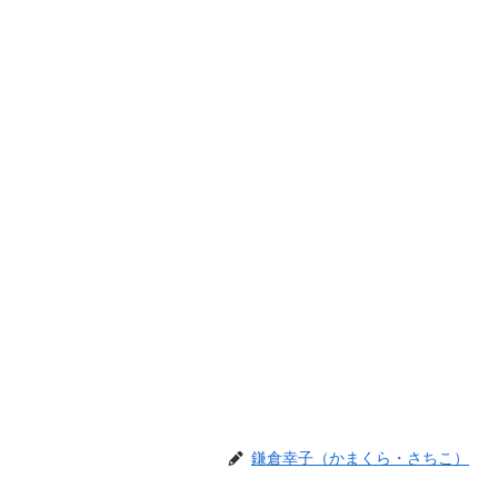
鎌倉幸子（かまくら・さちこ）