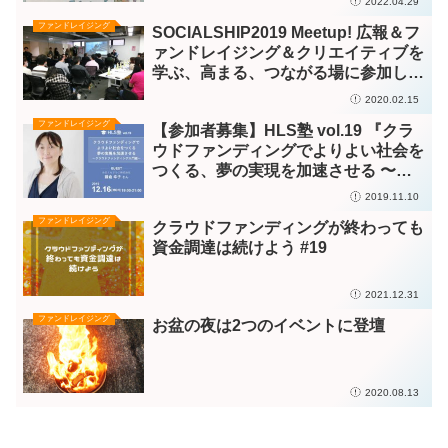
2022.04.29
ファンドレイジング
SOCIALSHIP2019 Meetup! 広報＆フ
ァンドレイジング＆クリエイティブを
学ぶ、高まる、つながる場に参加しま
した
2020.02.15
ファンドレイジング
【参加者募集】HLS塾 vol.19 『クラ
ウドファンディングでよりよい社会を
つくる、夢の実現を加速させる 〜ク
ラウドファンディング入門編』＜
2019.11.10
2019年12月6日（月）＠青森県弘前市
ファンドレイジング
クラウドファンディングが終わっても
＞
資金調達は続けよう #19
2021.12.31
ファンドレイジング
お盆の夜は2つのイベントに登壇
2020.08.13