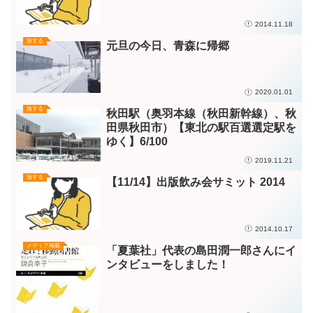
2014.11.18
旅する
元旦の今日、青森に帰郷
2020.01.01
旅する
秋田駅（奥羽本線（秋田新幹線）、秋
田県秋田市）【東北の駅百選選定駅を
ゆく】6/100
2019.11.21
旅する
【11/14】出版飲み会サミット 2014
2014.10.17
メディア掲載
「夏葉社」代表の島田潤一郎さんにイ
ンタビューをしました！