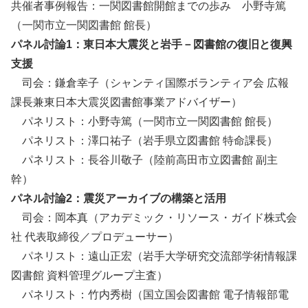
共催者事例報告：一関図書館開館までの歩み 小野寺篤
（一関市立一関図書館 館長）
パネル討論1：東日本大震災と岩手－図書館の復旧と復興
支援
司会：鎌倉幸子（シャンティ国際ボランティア会 広報
課長兼東日本大震災図書館事業アドバイザー）
パネリスト：小野寺篤（一関市立一関図書館 館長）
パネリスト：澤口祐子（岩手県立図書館 特命課長）
パネリスト：長谷川敬子（陸前高田市立図書館 副主
幹）
パネル討論2：震災アーカイブの構築と活用
司会：岡本真（アカデミック・リソース・ガイド株式会
社 代表取締役／プロデューサー）
パネリスト：遠山正宏（岩手大学研究交流部学術情報課
図書館 資料管理グループ主査）
パネリスト：竹内秀樹（国立国会図書館 電子情報部電