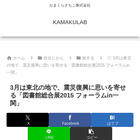
かまくらさちこ株式会社
KAMAKULAB
ホーム
自分じかん
旅する
3月は東北
の地で、震災復興に思いを寄せる「図書館総合展2015 フォーラムin
一関」
3月は東北の地で、震災復興に思いを寄せ
る「図書館総合展2015 フォーラムin一
関」
X
Facebook
はてブ
LINE
コピー