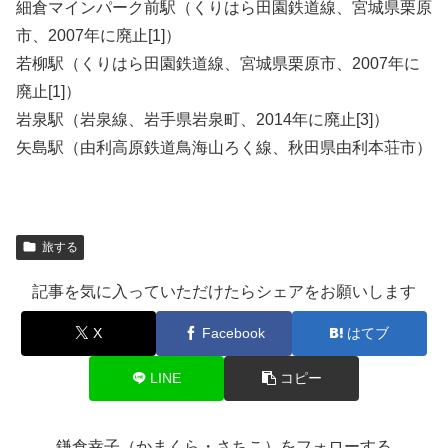
細倉マインパーク前駅（くりはら田園鉄道線、宮城県栗原
市、2007年に廃止[1]）
若柳駅（くりはら田園鉄道線、宮城県栗原市、2007年に
廃止[1]）
岩泉駅（岩泉線、岩手県岩泉町、2014年に廃止[3]）
矢島駅（由利高原鉄道鳥海山ろく線、秋田県由利本荘市）
旅する
記事を気に入っていただけたらシェアをお願いします
X
Facebook
はてブ
LINE
コピー
鎌倉幸子（かまくら・さちこ）をフォローする