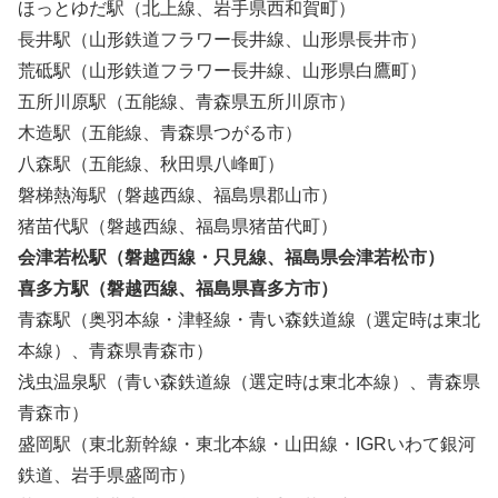
ほっとゆだ駅（北上線、岩手県西和賀町）
長井駅（山形鉄道フラワー長井線、山形県長井市）
荒砥駅（山形鉄道フラワー長井線、山形県白鷹町）
五所川原駅（五能線、青森県五所川原市）
木造駅（五能線、青森県つがる市）
八森駅（五能線、秋田県八峰町）
磐梯熱海駅（磐越西線、福島県郡山市）
猪苗代駅（磐越西線、福島県猪苗代町）
会津若松駅（磐越西線・只見線、福島県会津若松市）
喜多方駅（磐越西線、福島県喜多方市）
青森駅（奥羽本線・津軽線・青い森鉄道線（選定時は東北
本線）、青森県青森市）
浅虫温泉駅（青い森鉄道線（選定時は東北本線）、青森県
青森市）
盛岡駅（東北新幹線・東北本線・山田線・IGRいわて銀河
鉄道、岩手県盛岡市）