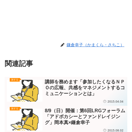
鎌倉幸子（かまくら・さちこ）
関連記事
旅する
講師を務めます「参加したくなるＮＰ
Ｏの広報、共感をマネジメントするコ
ミュニケーションとは」
2015.04.04
旅する
8/9（日）開催：第6回LRGフォーラム
「アドボカシーとファンドレイジン
グ」岡本真×鎌倉幸子
2015.08.02