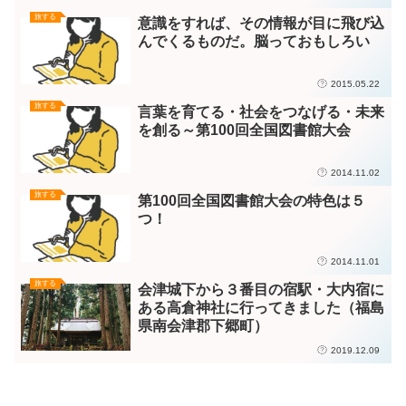
旅する
意識をすれば、その情報が目に飛び込
んでくるものだ。脳っておもしろい
2015.05.22
旅する
言葉を育てる・社会をつなげる・未来
を創る～第100回全国図書館大会
2014.11.02
旅する
第100回全国図書館大会の特色は５
つ！
2014.11.01
旅する
会津城下から３番目の宿駅・大内宿に
ある高倉神社に行ってきました（福島
県南会津郡下郷町）
2019.12.09