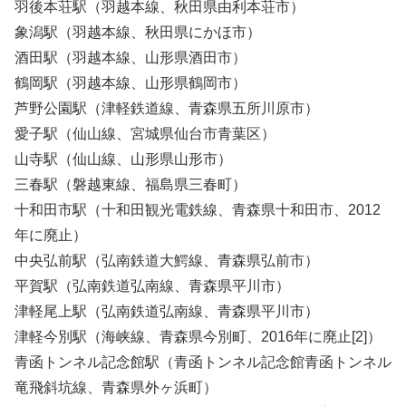
羽後本荘駅（羽越本線、秋田県由利本荘市）
象潟駅（羽越本線、秋田県にかほ市）
酒田駅（羽越本線、山形県酒田市）
鶴岡駅（羽越本線、山形県鶴岡市）
芦野公園駅（津軽鉄道線、青森県五所川原市）
愛子駅（仙山線、宮城県仙台市青葉区）
山寺駅（仙山線、山形県山形市）
三春駅（磐越東線、福島県三春町）
十和田市駅（十和田観光電鉄線、青森県十和田市、2012
年に廃止）
中央弘前駅（弘南鉄道大鰐線、青森県弘前市）
平賀駅（弘南鉄道弘南線、青森県平川市）
津軽尾上駅（弘南鉄道弘南線、青森県平川市）
津軽今別駅（海峡線、青森県今別町、2016年に廃止[2]）
青函トンネル記念館駅（青函トンネル記念館青函トンネル
竜飛斜坑線、青森県外ヶ浜町）