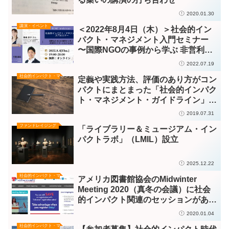
2020.01.30
講演・イベント
＜2022年8月4日（木）＞社会的イン
パクト・マネジメント入門セミナー
〜国際NGOの事例から学ぶ 非営利セ
クターにおけるSIM〜
2022.07.19
社会的インパクト・マネジメント／評価
定義や実践方法、評価のあり方がコン
パクトにまとまった「社会的インパク
ト・マネジメント・ガイドライン」
Ver.1（社会的インパクト・マネジメ
2019.07.31
ント・イニシアチブ）
ファンドレイジング
「ライブラリー＆ミュージアム・イン
パクトラボ」（LMIL）設立
2025.12.22
社会的インパクト・マネジメント／評価
アメリカ図書館協会のMidwinter
Meeting 2020（真冬の会議）に社会
的インパクト関連のセッションがあり
ます
2020.01.04
社会的インパクト・マネジメント／評価