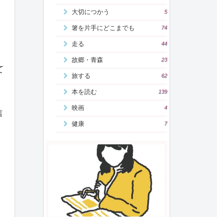
大切につかう
5
箸を片手にどこまでも
74
走る
44
故郷・青森
23
て
旅する
62
本を読む
139
映画
4
信
健康
7