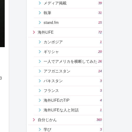
メディア掲載
39
執筆
31
stand.fm
15
海外LIFE
72
カンボジア
1
ギリシャ
20
一人でアメリカを横断してみた
26
アフガニスタン
14
3
パキスタン
3
フランス
3
海外LIFEのTIP
4
海外LIFEな人と対話
1
自分じかん
360
学び
3