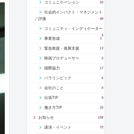
コミュニケーション
50
社会的インパクト・マネジメント
／評価
48
コミュニティ・インディケーター
6
事業形成
3
緊急救援・復興支援
13
映画プロデューサー
5
国際協力
17
パラリンピック
6
会社のこと
4
出張TIP
9
働き方TIP
25
お知らせ
158
講演・イベント
75