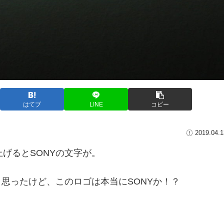
はてブ
LINE
コピー
2019.04.1
げるとSONYの文字が。
と思ったけど、このロゴは本当にSONYか！？