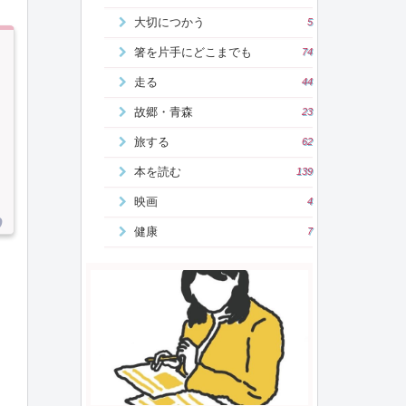
大切につかう
5
箸を片手にどこまでも
74
走る
44
故郷・青森
23
旅する
62
本を読む
139
映画
4
健康
7