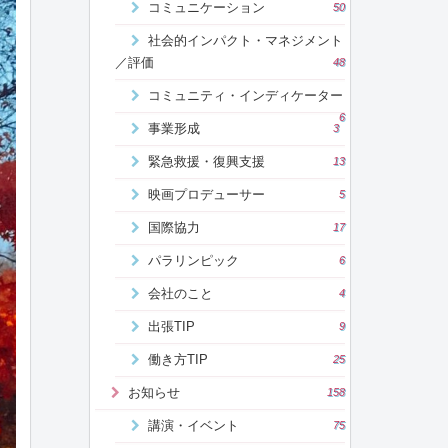
コミュニケーション
50
社会的インパクト・マネジメント
／評価
48
コミュニティ・インディケーター
6
事業形成
3
緊急救援・復興支援
13
映画プロデューサー
5
国際協力
17
パラリンピック
6
会社のこと
4
出張TIP
9
働き方TIP
25
お知らせ
158
講演・イベント
75