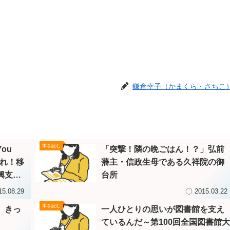
鎌倉幸子（かまくら・さちこ
本を読む
ou
「突撃！隣の晩ごはん！？」弘前
走れ！移
藩主・信政生母である久祥院の御
興支
台所
15.08.29
2015.03.22
本を読む
、きっ
一人ひとりの思いが図書館を支え
ているんだ～第100回全国図書館大