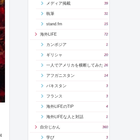
メディア掲載
39
執筆
31
stand.fm
15
海外LIFE
72
カンボジア
1
ギリシャ
20
一人でアメリカを横断してみた
26
アフガニスタン
14
パキスタン
3
フランス
3
海外LIFEのTIP
4
海外LIFEな人と対話
1
自分じかん
360
4
学び
3