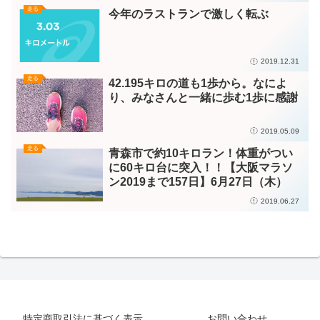
走る
今年のラストランで激しく転ぶ
2019.12.31
走る
42.195キロの道も1歩から。なによ
り、みなさんと一緒に歩む1歩に感謝
2019.05.09
走る
青森市で約10キロラン！体重がつい
に60キロ台に突入！！【大阪マラソ
ン2019まで157日】6月27日（木）
2019.06.27
特定商取引法に基づく表示
お問い合わせ