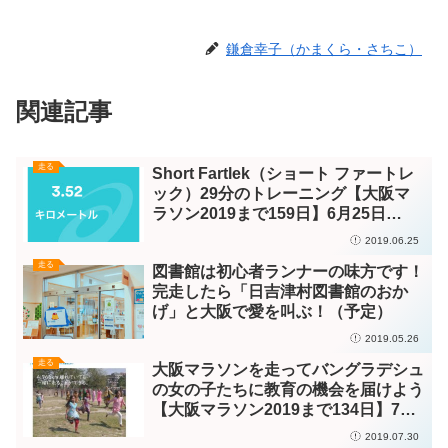
鎌倉幸子（かまくら・さちこ）
関連記事
走る
Short Fartlek（ショート ファートレ
ック）29分のトレーニング【大阪マ
ラソン2019まで159日】6月25日
（火）
2019.06.25
走る
図書館は初心者ランナーの味方です！
完走したら「日吉津村図書館のおか
げ」と大阪で愛を叫ぶ！（予定）
2019.05.26
走る
大阪マラソンを走ってバングラデシュ
の女の子たちに教育の機会を届けよう
【大阪マラソン2019まで134日】7月
30日（火）
2019.07.30