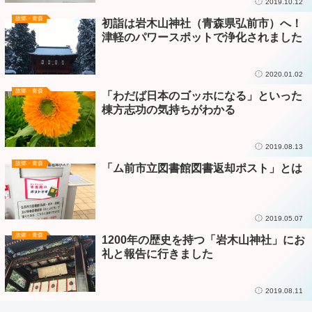
2019.10.12
故郷・青森
初詣は岩木山神社（青森県弘前市）へ！
津軽のパワースポットで浄化されました
2020.01.02
故郷・青森
「わだば日本のゴッホになる」といった
棟方志功の気持ちがわかる
2019.08.13
故郷・青森
「ム前市立図書館図書返却ポスト」とは
2019.05.07
故郷・青森
1200年の歴史を持つ「岩木山神社」にお
礼と報告に行きました
2019.08.11