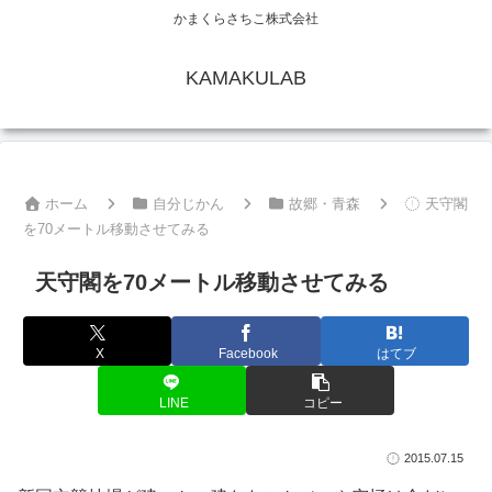
かまくらさちこ株式会社
KAMAKULAB
ホーム
自分じかん
故郷・青森
天守閣
を70メートル移動させてみる
天守閣を70メートル移動させてみる
X
Facebook
はてブ
LINE
コピー
2015.07.15