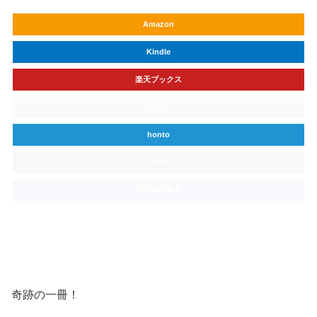
Amazon
Kindle
楽天ブックス
7net
honto
e-hon
紀伊國屋書店
丸善&ジュンク堂
奇跡の一冊！