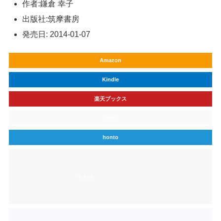
作者:
鎌倉 幸子
出版社:
筑摩書房
発売日:
2014-01-07
Amazon
Kindle
楽天ブックス
7net
honto
e-hon
紀伊國屋書店