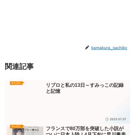
関連記事
本を読む
リブロと私の13日～すみっこの記録
と記憶
2015.07.07
本を読む
フランスで80万部を突破した小説が
ついに日本上陸！4月下旬に早川書房
から刊行される『三つ編み』のゲラを
読ませていただきました
2019.04.02
本を読む
いいなと思った図書館には、それをつ
くった司書がいる～『図書館の主』8
巻を岩手県で購入
2014.11.09
本を読む
懐かしい！小学校や中学校時代を思い