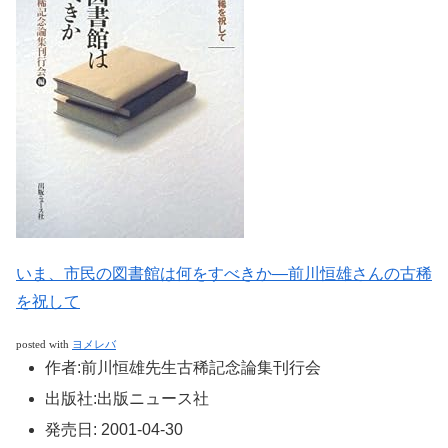
いま、市民の図書館は何をすべきか―前川恒雄さんの古稀
を祝して
posted with
ヨメレバ
作者:
前川恒雄先生古稀記念論集刊行会
出版社:
出版ニュース社
発売日:
2001-04-30