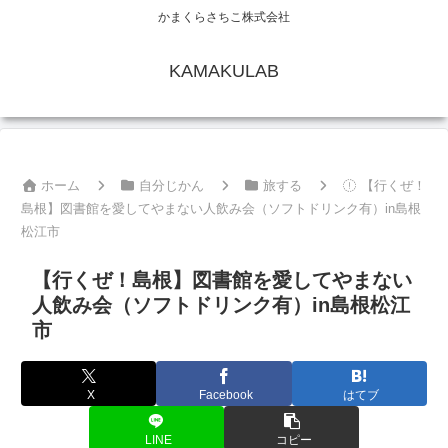
かまくらさちこ株式会社
KAMAKULAB
ホーム
自分じかん
旅する
【行くぜ！
島根】図書館を愛してやまない人飲み会（ソフトドリンク有）in島根
松江市
【行くぜ！島根】図書館を愛してやまない
人飲み会（ソフトドリンク有）in島根松江
市
X
Facebook
はてブ
LINE
コピー