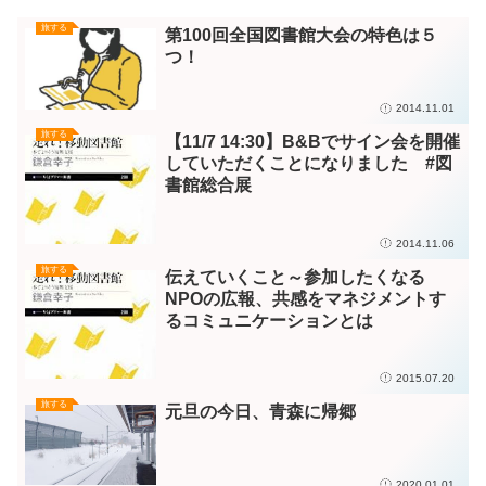
旅する
第100回全国図書館大会の特色は５
つ！
2014.11.01
旅する
【11/7 14:30】B&Bでサイン会を開催
していただくことになりました #図
書館総合展
2014.11.06
旅する
伝えていくこと～参加したくなる
NPOの広報、共感をマネジメントす
るコミュニケーションとは
2015.07.20
旅する
元旦の今日、青森に帰郷
2020.01.01