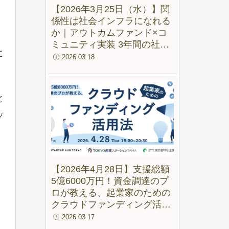
【2026年3月25日（水）】関
係性は社会インフラになれる
か｜アウトカムファンド×コ
ミュニティ実装 3年間の社会
と
実験から見えた変化
2026.03.18
と
ッ
【2026年4月28日】支援総額
5億6000万円！資金調達のプ
。
ロが教える、起業家のための
クラウドファンディング活用
法【録画配信あり】
2026.03.17