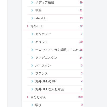
メディア掲載
39
執筆
31
stand.fm
15
海外LIFE
72
カンボジア
1
ギリシャ
20
一人でアメリカを横断してみた
26
アフガニスタン
14
パキスタン
3
フランス
3
海外LIFEのTIP
4
海外LIFEな人と対話
1
自分じかん
360
学び
3