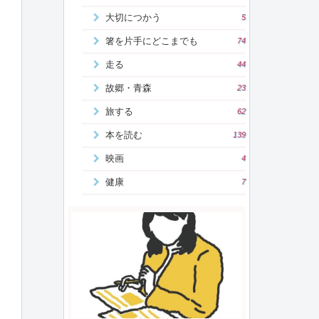
大切につかう
5
箸を片手にどこまでも
74
走る
44
故郷・青森
23
旅する
62
本を読む
139
映画
4
健康
7