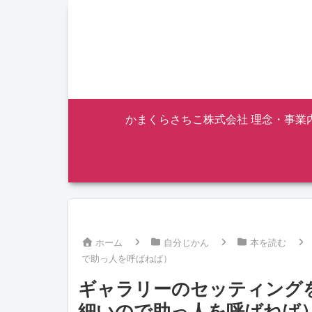
かまくらさちこ株式会社 理念・事業
ホーム
自分じかん
本を読む
で助っ人を呼ばねば）
ギャラリーのセッティング
細いので助っ人を呼ばねば