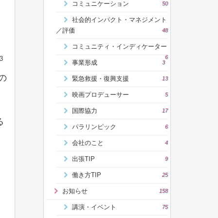
コミュニケーション
50
社会的インパクト・マネジメント
／評価
48
コミュニティ・インディケーター
6
3
事業形成
3
の
緊急救援・復興支援
13
映画プロデューサー
5
国際協力
17
る
パラリンピック
6
会社のこと
4
出張TIP
9
働き方TIP
25
お知らせ
158
講演・イベント
75