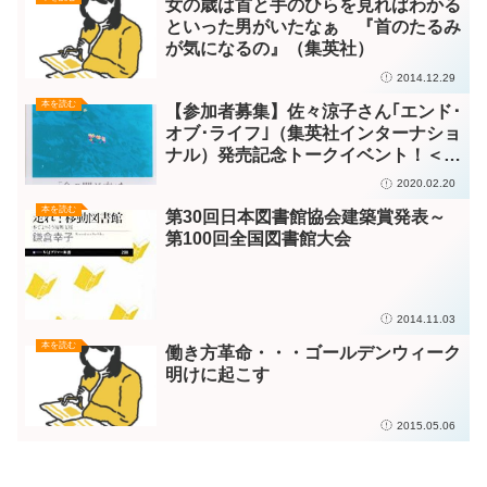
女の歳は首と手のひらを見ればわかる
といった男がいたなぁ 『首のたるみ
が気になるの』（集英社）
2014.12.29
本を読む
【参加者募集】佐々涼子さん｢エンド･
オブ･ライフ｣（集英社インターナショ
ナル）発売記念トークイベント！＜2
月24日（月・祝）釜石市＞
2020.02.20
本を読む
第30回日本図書館協会建築賞発表～
第100回全国図書館大会
2014.11.03
本を読む
働き方革命・・・ゴールデンウィーク
明けに起こす
2015.05.06