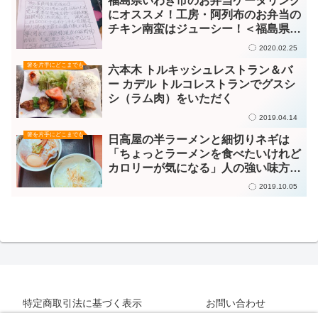
福島県いわき市のお弁当ケータリング
にオススメ！工房・阿列布のお弁当の
チキン南蛮はジューシー！＜福島県い
わき市＞
2020.02.25
箸を片手にどこまでも
六本木 トルキッシュレストラン＆バ
ー カデル トルコレストランでグスシ
シ（ラム肉）をいただく
2019.04.14
箸を片手にどこまでも
日高屋の半ラーメンと細切りネギは
「ちょっとラーメンを食べたいけれど
カロリーが気になる」人の強い味方で
す！
2019.10.05
特定商取引法に基づく表示
お問い合わせ