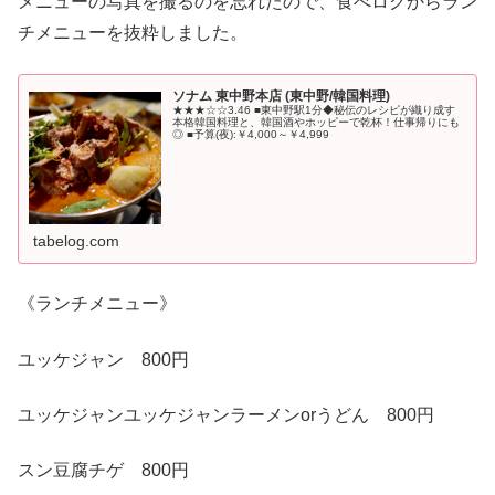
メニューの写真を撮るのを忘れたので、食べログからラン
チメニューを抜粋しました。
ソナム 東中野本店 (東中野/韓国料理)
★★★☆☆3.46 ■東中野駅1分◆秘伝のレシピが織り成す
本格韓国料理と、韓国酒やホッピーで乾杯！仕事帰りにも
◎ ■予算(夜):￥4,000～￥4,999
tabelog.com
《ランチメニュー》
ユッケジャン 800円
ユッケジャンユッケジャンラーメンorうどん 800円
スン豆腐チゲ 800円