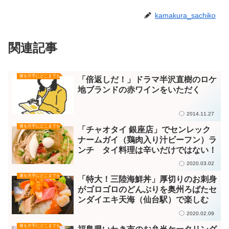
kamakura_sachiko
関連記事
箸を片手にどこまでも
「倍返しだ！」ドラマ半沢直樹のロケ
地ブランドの赤ワインをいただく
2014.11.27
箸を片手にどこまでも
「チャオタイ 銀座店」でセンレック
ナームガイ（鶏肉入り汁ビーフン）ラ
ンチ タイ料理は辛いだけではない！
2020.03.02
箸を片手にどこまでも
「特大！三陸海鮮丼」厚切りのお刺身
がゴロゴロのどんぶりを奥州ろばたセ
ンダイエキ天海（仙台駅）で楽しむ
2020.02.09
箸を片手にどこまでも