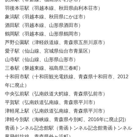
羽後本荘駅（羽越本線、秋田県由利本荘市）
象潟駅（羽越本線、秋田県にかほ市）
酒田駅（羽越本線、山形県酒田市）
鶴岡駅（羽越本線、山形県鶴岡市）
芦野公園駅（津軽鉄道線、青森県五所川原市）
愛子駅（仙山線、宮城県仙台市青葉区）
山寺駅（仙山線、山形県山形市）
三春駅（磐越東線、福島県三春町）
十和田市駅（十和田観光電鉄線、青森県十和田市、2012
年に廃止）
中央弘前駅（弘南鉄道大鰐線、青森県弘前市）
平賀駅（弘南鉄道弘南線、青森県平川市）
津軽尾上駅（弘南鉄道弘南線、青森県平川市）
津軽今別駅（海峡線、青森県今別町、2016年に廃止[2]）
青函トンネル記念館駅（青函トンネル記念館青函トンネル
竜飛斜坑線、青森県外ヶ浜町）