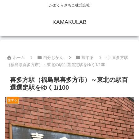
かまくらさちこ株式会社
KAMAKULAB
ホーム
自分じかん
旅する
喜多方駅
（福島県喜多方市）～東北の駅百選選定駅をゆく1/100
喜多方駅（福島県喜多方市）～東北の駅百
選選定駅をゆく1/100
旅する