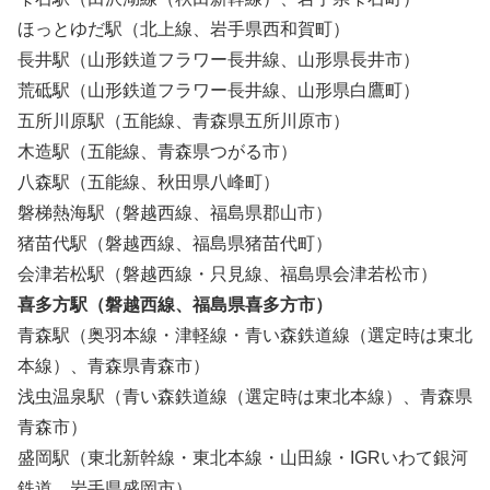
ほっとゆだ駅（北上線、岩手県西和賀町）
長井駅（山形鉄道フラワー長井線、山形県長井市）
荒砥駅（山形鉄道フラワー長井線、山形県白鷹町）
五所川原駅（五能線、青森県五所川原市）
木造駅（五能線、青森県つがる市）
八森駅（五能線、秋田県八峰町）
磐梯熱海駅（磐越西線、福島県郡山市）
猪苗代駅（磐越西線、福島県猪苗代町）
会津若松駅（磐越西線・只見線、福島県会津若松市）
喜多方駅（磐越西線、福島県喜多方市）
青森駅（奥羽本線・津軽線・青い森鉄道線（選定時は東北
本線）、青森県青森市）
浅虫温泉駅（青い森鉄道線（選定時は東北本線）、青森県
青森市）
盛岡駅（東北新幹線・東北本線・山田線・IGRいわて銀河
鉄道、岩手県盛岡市）