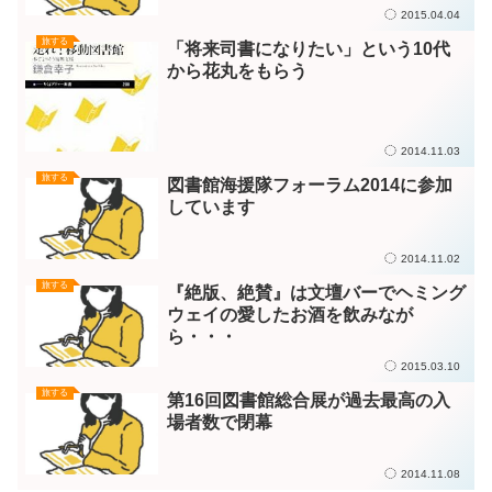
2015.04.04
旅する
「将来司書になりたい」という10代
から花丸をもらう
2014.11.03
旅する
図書館海援隊フォーラム2014に参加
しています
2014.11.02
旅する
『絶版、絶賛』は文壇バーでヘミング
ウェイの愛したお酒を飲みなが
ら・・・
2015.03.10
旅する
第16回図書館総合展が過去最高の入
場者数で閉幕
2014.11.08