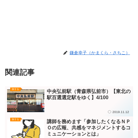
鎌倉幸子（かまくら・さちこ）
関連記事
旅する
中央弘前駅（青森県弘前市）【東北の
駅百選選定駅をゆく】4/100
2019.11.12
旅する
講師を務めます「参加したくなるＮＰ
Ｏの広報、共感をマネジメントするコ
ミュニケーションとは」