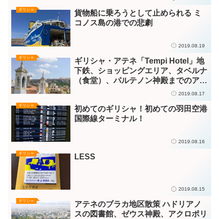
ギリシャ
貨物船に乗ろうとして止められる ミ
コノス島の港での悲劇
2019.08.19
ギリシャ
ギリシャ・アテネ「Tempi Hotel」地
下鉄、ショッピングエリア、タベルナ
（食堂）、パルテノン神殿までのアク
セスが抜群に便利なホテル
2019.08.17
ギリシャ
初めてのギリシャ！初めての羽田空港
国際線ターミナル！
2019.08.16
ギリシャ
LESS
2019.08.15
ギリシャ
アテネのブラカ地区散策 ハドリアノ
スの図書館、ゼウス神殿、アクロポリ