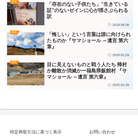
映画
「存在のない子供たち」”生きている
証”のないゼインに心が揺さぶられる
訳
2019.08.08
映画
「悔しい」という言葉は誰に向けられ
たものか『サマショール ～遺言 第六
章』
2020.02.29
映画
目に見えないものと戦う人たち 帰村
か離散か消滅かー福島県飯館村 『サ
マショール ～遺言 第六章』
2020.02.29
特定商取引法に基づく表示
お問い合わせ