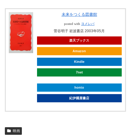
未来をつくる図書館
posted with
ヨメレバ
菅谷明子 岩波書店 2003年05月
楽天ブックス
Amazon
Kindle
7net
honto
紀伊國屋書店
映画