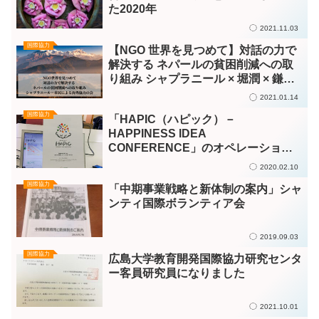
た2020年
2021.11.03
国際協力
【NGO 世界を見つめて】対話の力で
解決する ネパールの貧困削減への取
り組み シャプラニール × 堀潤 × 鎌倉
幸子 × JANIC × D4P
2021.01.14
国際協力
「HAPIC（ハピック）－
HAPPINESS IDEA
CONFERENCE」のオペレーション
会議
2020.02.10
国際協力
「中期事業戦略と新体制の案内」シャ
ンティ国際ボランティア会
2019.09.03
国際協力
広島大学教育開発国際協力研究センタ
ー客員研究員になりました
2021.10.01