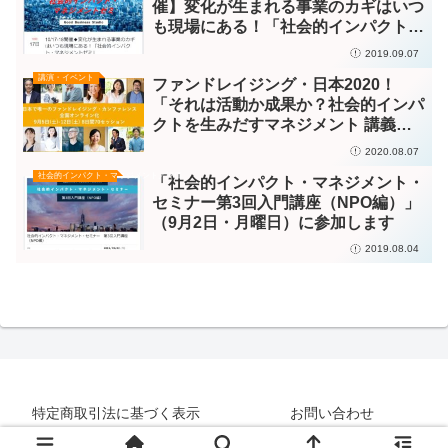
催】変化が生まれる事業のカギはいつ
も現場にある！「社会的インパクト・
マネジメントゼミ」
2019.09.07
講演・イベント
ファンドレイジング・日本2020！
「それは活動か成果か？社会的インパ
クトを生みだすマネジメント 講義
編」撮影日
2020.08.07
社会的インパクト・マネジメント／評価
「社会的インパクト・マネジメント・
セミナー第3回入門講座（NPO編）」
（9月2日・月曜日）に参加します
2019.08.04
特定商取引法に基づく表示
お問い合わせ