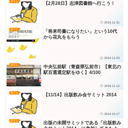
旅する
【2月28日】志津図書館へ行こう！
2014.12.31
旅する
「将来司書になりたい」という10代
から花丸をもらう
2014.11.03
旅する
中央弘前駅（青森県弘前市）【東北の
駅百選選定駅をゆく】4/100
2019.11.12
旅する
【11/14】出版飲み会サミット 2014
2014.10.17
旅する
出版の未開サミットである「出版飲み