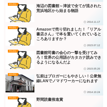
本を読む
海辺の図書館～津波で全てが流された
荒浜地区から始まる物語
2014.11.17
本を読む
Amazonで売り切れました！「リアル
書店さん」で本を置いてくれていると
ころありますか？
2015.07.12
本を読む
図書館司書の会心の一撃を受けてみ
ろ！世界の公用語がカタカナ読みでき
るようになるんだよ
2015.05.20
本を読む
弘前はブロガーにもやさしい！公衆無
線LANでノマドワーカーになれます
2014.10.24
本を読む
野間読書推進賞