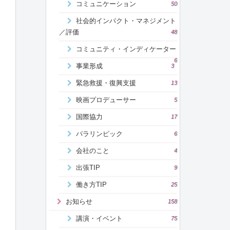
コミュニケーション
50
社会的インパクト・マネジメント
／評価
48
コミュニティ・インディケーター
6
事業形成
3
緊急救援・復興支援
13
映画プロデューサー
5
国際協力
17
パラリンピック
6
会社のこと
4
出張TIP
9
働き方TIP
25
お知らせ
158
講演・イベント
75