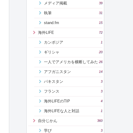
メディア掲載
39
執筆
31
stand.fm
15
海外LIFE
72
カンボジア
1
ギリシャ
20
一人でアメリカを横断してみた
26
アフガニスタン
14
パキスタン
3
フランス
3
海外LIFEのTIP
4
海外LIFEな人と対話
1
自分じかん
360
学び
3