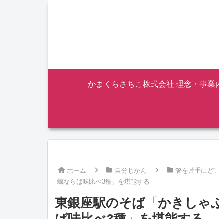
かまくらさちこ株式会社 理念・事業
ホーム
自分じかん
箸を片手にど
蠣ならば味比べ3種」を堪能する
東銀座駅のそば「かきしゃ
ば味比べ3種」を堪能する