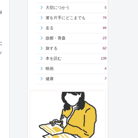
大切につかう
5
9
箸を片手にどこまでも
74
走る
44
故郷・青森
23
た
旅する
62
ッ
本を読む
139
映画
4
健康
7