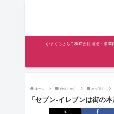
かまくらさちこ株式会社 理念・事業
ホーム
自分じかん
本を読む
「セブン-イレブンは街の