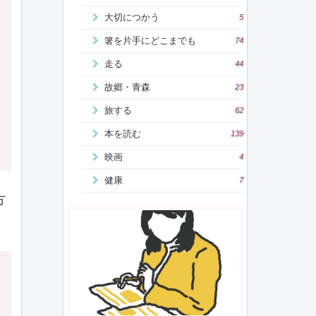
大切につかう
5
箸を片手にどこまでも
74
走る
44
故郷・青森
23
旅する
62
本を読む
139
映画
4
健康
7
方