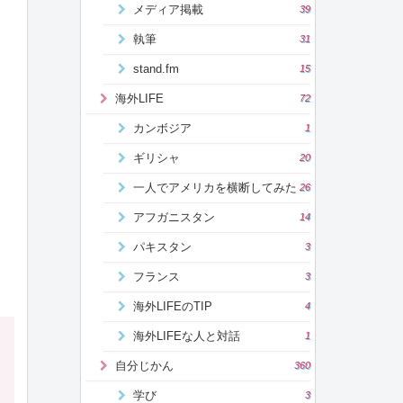
メディア掲載
39
執筆
31
stand.fm
15
海外LIFE
72
カンボジア
1
ギリシャ
20
一人でアメリカを横断してみた
26
アフガニスタン
14
パキスタン
3
フランス
3
海外LIFEのTIP
4
海外LIFEな人と対話
1
自分じかん
360
学び
3