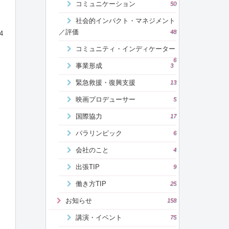
コミュニケーション
50
社会的インパクト・マネジメント
／評価
48
4
コミュニティ・インディケーター
6
事業形成
3
緊急救援・復興支援
13
映画プロデューサー
5
国際協力
17
パラリンピック
6
会社のこと
4
出張TIP
9
働き方TIP
25
お知らせ
158
講演・イベント
75