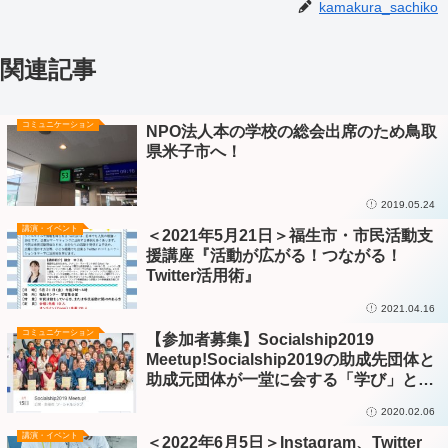
kamakura_sachiko
関連記事
コミュニケーション
NPO法人本の学校の総会出席のため鳥取
県米子市へ！
2019.05.24
講演・イベント
＜2021年5月21日＞福生市・市民活動支
援講座『活動が広がる！つながる！
Twitter活用術』
2021.04.16
コミュニケーション
【参加者募集】Socialship2019
Meetup!Socialship2019の助成先団体と
助成元団体が一堂に会する「学び」と
「楽しみ」の場
2020.02.06
講演・イベント
＜2022年6月5日＞Instagram、Twitter