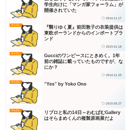
学生向けに「マンガ家フォーラム」が
開催されていた
2014.11.17
本を読む
『翳りゆく夏』前田敦子の衣装提供は
東欧ポーランドからのインポートブラ
ンド
2015.01.18
本を読む
Gucciのワンピースにときめく。1年
前の雑誌に載っていたものですが、な
にか？
2014.11.25
本を読む
“Yes” by Yoko Ono
2015.05.27
本を読む
リブロと私の14日～わむぱむGallery
はそらまめくんの複製原画展だよ