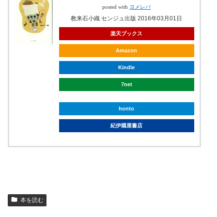
posted with
ヨメレバ
教来石小織 センジュ出版 2016年03月01日
楽天ブックス
Amazon
Kindle
7net
honto
紀伊國屋書店
本を読む